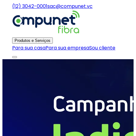
(12) 3042-0001
sac@compunet.vc
Produtos e Serviços
Para sua casa
Para sua empresa
Sou cliente