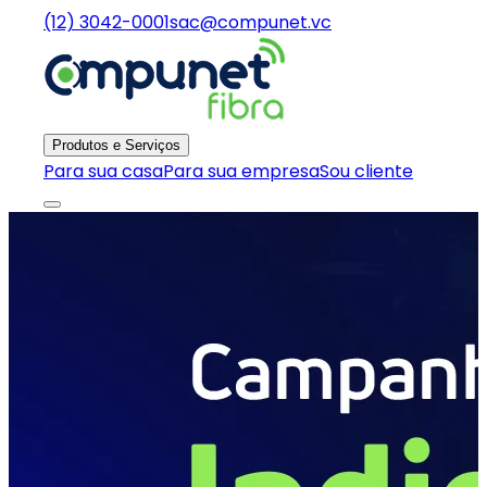
(12) 3042-0001
sac@compunet.vc
Produtos e Serviços
Para sua casa
Para sua empresa
Sou cliente