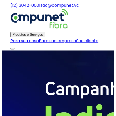
(12) 3042-0001
sac@compunet.vc
Produtos e Serviços
Para sua casa
Para sua empresa
Sou cliente